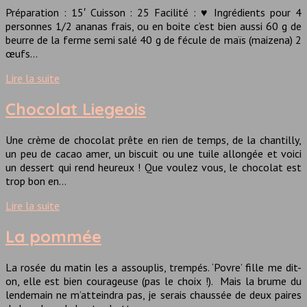
Préparation : 15′ Cuisson : 25 Facilité : ♥ Ingrédients pour 4
personnes 1/2 ananas frais, ou en boite c’est bien aussi 60 g de
beurre de la ferme semi salé 40 g de fécule de maïs (maizena) 2
œufs…
Lire la suite
Chocolat Liegeois
Une crème de chocolat prête en rien de temps, de la chantilly,
un peu de cacao amer, un biscuit ou une tuile allongée et voici
un dessert qui rend heureux ! Que voulez vous, le chocolat est
trop bon en…
Lire la suite
La pommée
La rosée du matin les a assouplis, trempés. ‘Povre’ fille me dit-
on, elle est bien courageuse (pas le choix !). Mais la brume du
lendemain ne m’atteindra pas, je serais chaussée de deux paires