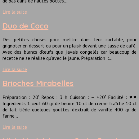
de bas dans de hautes bottes….
Lire la suite
Duo de Coco
Des petites choses pour mettre dans leur cartable, pour
grignoter en dessert ou pour un plaisir devant une tasse de café.
Avec des blancs d’œufs que j’avais congelés car beaucoup de
recette ne se réalise qu’avec le jaune. Préparation :…
Lire la suite
Brioches Mirabelles
Préparation : 20′ Repos : 3 h Cuisson : – +20′ Facilité : ♥♥
Ingrédients 1 œuf 60 gr de beurre 10 cl de crème fraîche 10 cl
de lait tiède quelques gouttes d’extrait de vanille 400 gr de
farine…
Lire la suite