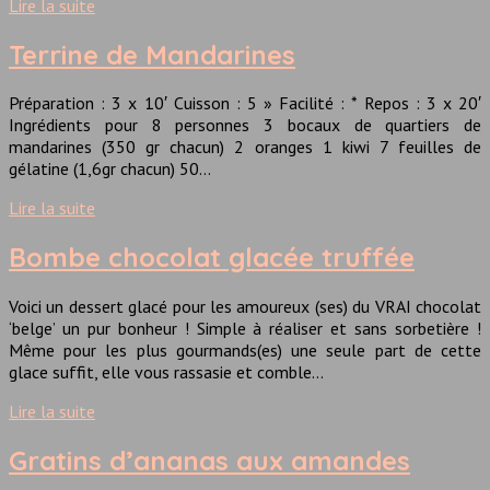
Lire la suite
Terrine de Mandarines
Préparation : 3 x 10′ Cuisson : 5 » Facilité : * Repos : 3 x 20′
Ingrédients pour 8 personnes 3 bocaux de quartiers de
mandarines (350 gr chacun) 2 oranges 1 kiwi 7 feuilles de
gélatine (1,6gr chacun) 50…
Lire la suite
Bombe chocolat glacée truffée
Voici un dessert glacé pour les amoureux (ses) du VRAI chocolat
‘belge’ un pur bonheur ! Simple à réaliser et sans sorbetière !
Même pour les plus gourmands(es) une seule part de cette
glace suffit, elle vous rassasie et comble…
Lire la suite
Gratins d’ananas aux amandes