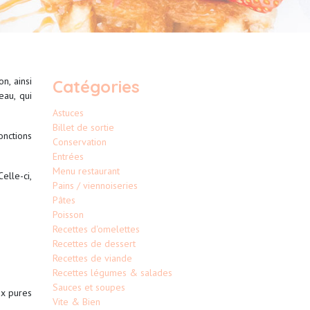
n, ainsi
Catégories
eau, qui
Astuces
Billet de sortie
onctions
Conservation
Entrées
Menu restaurant
elle-ci,
Pains / viennoiseries
Pâtes
Poisson
Recettes d'omelettes
Recettes de dessert
Recettes de viande
Recettes légumes & salades
Sauces et soupes
ux pures
Vite & Bien